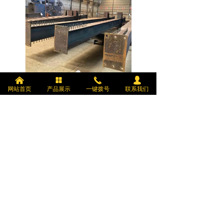
낀
넒
끅
넙
网站首页
产品展示
一键拨号
联系我们
前一个：
案例展示
ꄴ
后一个：
案例展示
ꄲ
©版权所有：宁夏鑫硕钢构工程有限公司
宁ICP备2024005918号-1
本网站由阿里云提供云计算及安全服务
本网站支持
IPv6